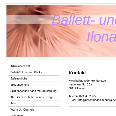
Ballett- 
Ilona 
Artikelübersicht
Kontakt
Ballett-Trikots und Röcke
Ballettschuhe
www.ballettmoden-rehberg.de
Iserlohner Str. 25 a
Spitzenschuhe
58119 Hagen
Spitzenschuhe nach Maßanfertigung
Telefon: 02334 923656
Alte Spitzenschuhe, neues Design
E-Mail: info@ballettmoden-rehberg.de
Jazz
Warm Up Oberteile
Tanzsport